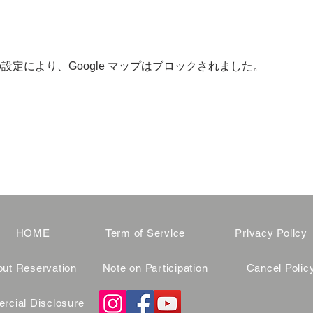
 の設定により、Google マップはブロックされました。
HOME
Term of Service
Privacy Policy
ut Reservation
Note on Participation
Cancel Polic
cial Disclosure