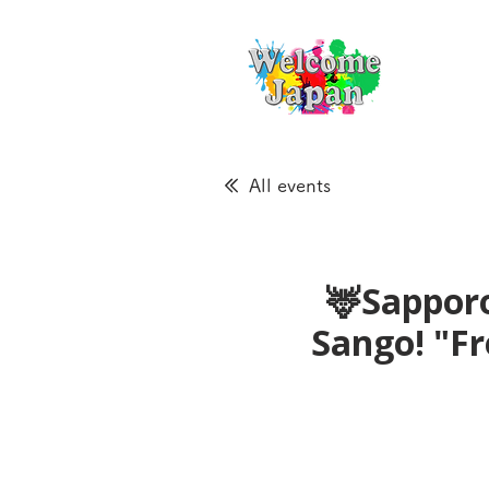
All events
🦌Sapporo
Sango! "