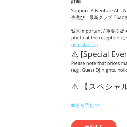
詳細
Sapporo Adventure ALL Ni
夜遊び！最新クラブ「San
🚨※Important / 重要※
photo at the reception: 👉
usp=sharing
⚠️ [Special Eve
Please note that prices ma
(e.g., Guest DJ nights, hol
⚠️ 【スペシ
続きを読む >>
予約する