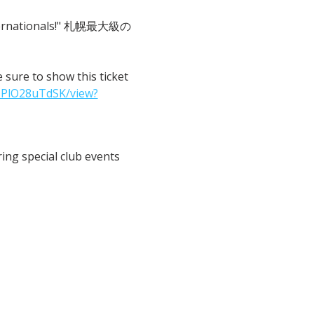
 Internationals!" 札幌最大級の
o show this ticket 
IPlO28uTdSK/view?
ng special club events 