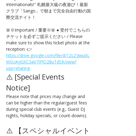
Internationals!" 札幌最大級の夜遊び！最新
クラブ「Sango」で朝まで完全自由行動の国
際交流ナイト！
🚨※Important / 重要※🚨 ● 受付でこちらの
チケットを必ずご提示ください / Please 
make sure to show this ticket photo at the 
reception: 👉 
https://drive.google.com/file/d/12LZgwu0L
WSUAjJGXC3aV7IPlO28uTdSK/view?
usp=sharing
⚠️ [Special Events 
Notice] 
Please note that prices may change and 
can be higher than the regular/guest fees 
during special club events (e.g., Guest DJ 
nights, holiday specials, or count-downs).
⚠️ 【スペシャルイベント