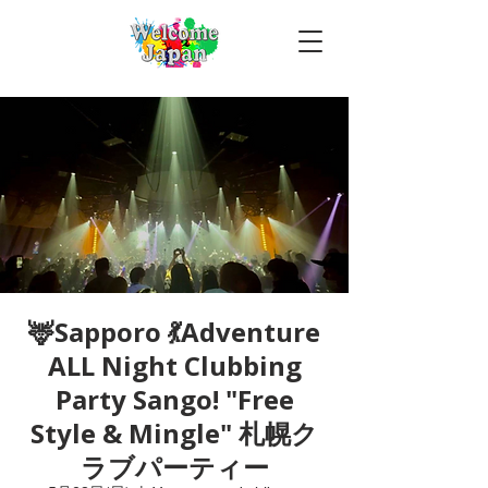
🦌Sapporo 💃Adventure
ALL Night Clubbing
Party Sango! "Free
Style & Mingle" 札幌ク
ラブパーティー