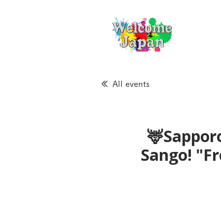
All events
🦌Sapporo
Sango! "