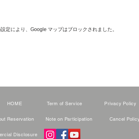
 の設定により、Google マップはブロックされました。
HOME
Term of Service
Privacy Policy
ut Reservation
Note on Participation
Cancel Polic
cial Disclosure