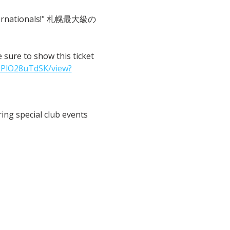
 Internationals!" 札幌最大級の
o show this ticket 
IPlO28uTdSK/view?
ng special club events 