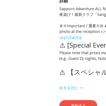
詳細
Sapporo Adventure ALL Ni
夜遊び！最新クラブ「San
🚨※Important / 重要※
photo at the reception: 👉
usp=sharing
⚠️ [Special Eve
Please note that prices ma
(e.g., Guest DJ nights, hol
⚠️ 【スペシ
続きを読む >>
予約する