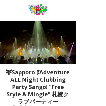
🦌Sapporo 💃Adventure
ALL Night Clubbing
Party Sango! "Free
Style & Mingle" 札幌ク
ラブパーティー