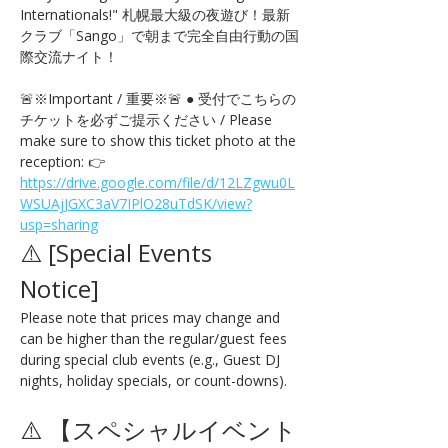
Internationals!" 札幌最大級の夜遊び！最新
クラブ「Sango」で朝まで完全自由行動の国
際交流ナイト！
🚨※Important / 重要※🚨 ● 受付でこちらの
チケットを必ずご提示ください / Please 
make sure to show this ticket photo at the 
reception: 👉 
https://drive.google.com/file/d/12LZgwu0L
WSUAjJGXC3aV7IPlO28uTdSK/view?
usp=sharing
⚠️ [Special Events 
Notice] 
Please note that prices may change and 
can be higher than the regular/guest fees 
during special club events (e.g., Guest DJ 
nights, holiday specials, or count-downs).
⚠️ 【スペシャルイベント