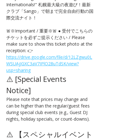
Internationals!" 札幌最大級の夜遊び！最新
クラブ「Sango」で朝まで完全自由行動の国
際交流ナイト！
🚨※Important / 重要※🚨 ● 受付でこちらの
チケットを必ずご提示ください / Please 
make sure to show this ticket photo at the 
reception: 👉 
https://drive.google.com/file/d/12LZgwu0L
WSUAjJGXC3aV7IPlO28uTdSK/view?
usp=sharing
⚠️ [Special Events 
Notice] 
Please note that prices may change and 
can be higher than the regular/guest fees 
during special club events (e.g., Guest DJ 
nights, holiday specials, or count-downs).
⚠️ 【スペシャルイベント