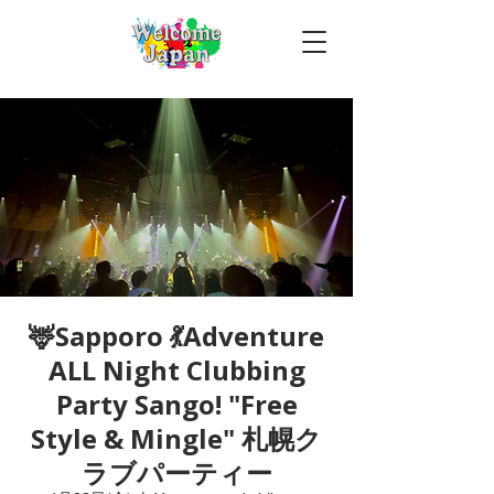
🦌Sapporo 💃Adventure
ALL Night Clubbing
Party Sango! "Free
Style & Mingle" 札幌ク
ラブパーティー