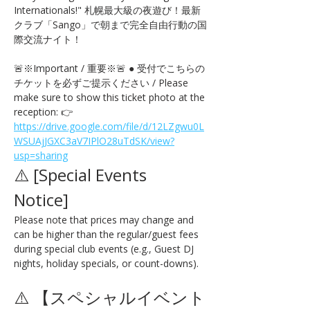
Internationals!" 札幌最大級の夜遊び！最新
クラブ「Sango」で朝まで完全自由行動の国
際交流ナイト！
🚨※Important / 重要※🚨 ● 受付でこちらの
チケットを必ずご提示ください / Please 
make sure to show this ticket photo at the 
reception: 👉 
https://drive.google.com/file/d/12LZgwu0L
WSUAjJGXC3aV7IPlO28uTdSK/view?
usp=sharing
⚠️ [Special Events 
Notice] 
Please note that prices may change and 
can be higher than the regular/guest fees 
during special club events (e.g., Guest DJ 
nights, holiday specials, or count-downs).
⚠️ 【スペシャルイベント