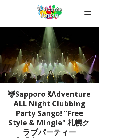
🦌Sapporo 💃Adventure
ALL Night Clubbing
Party Sango! "Free
Style & Mingle" 札幌ク
ラブパーティー