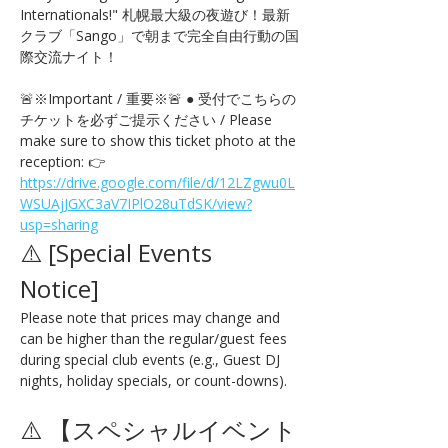
Internationals!" 札幌最大級の夜遊び！最新
クラブ「Sango」で朝まで完全自由行動の国
際交流ナイト！
🚨※Important / 重要※🚨 ● 受付でこちらの
チケットを必ずご提示ください / Please 
make sure to show this ticket photo at the 
reception: 👉 
https://drive.google.com/file/d/12LZgwu0L
WSUAjJGXC3aV7IPlO28uTdSK/view?
usp=sharing
⚠️ [Special Events 
Notice] 
Please note that prices may change and 
can be higher than the regular/guest fees 
during special club events (e.g., Guest DJ 
nights, holiday specials, or count-downs).
⚠️ 【スペシャルイベント