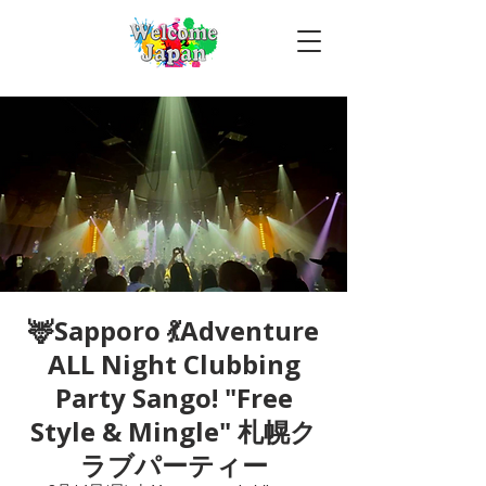
🦌Sapporo 💃Adventure
ALL Night Clubbing
Party Sango! "Free
Style & Mingle" 札幌ク
ラブパーティー