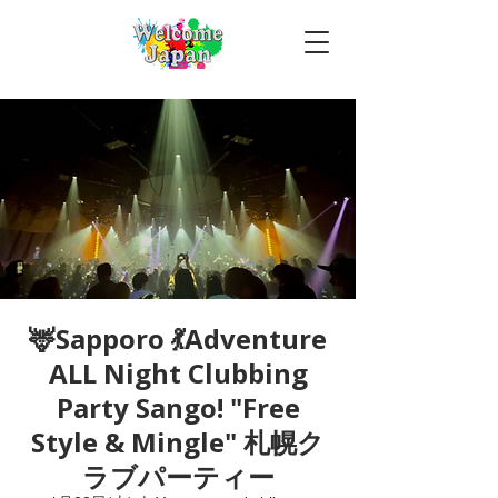
🦌Sapporo 💃Adventure
ALL Night Clubbing
Party Sango! "Free
Style & Mingle" 札幌ク
ラブパーティー