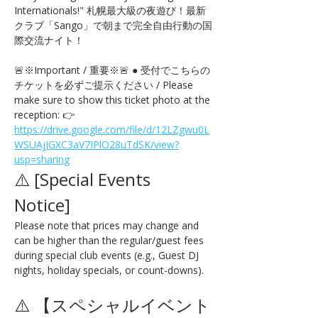
Internationals!" 札幌最大級の夜遊び！最新
クラブ「Sango」で朝まで完全自由行動の国
際交流ナイト！
🚨※Important / 重要※🚨 ● 受付でこちらの
チケットを必ずご提示ください / Please 
make sure to show this ticket photo at the 
reception: 👉 
https://drive.google.com/file/d/12LZgwu0L
WSUAjJGXC3aV7IPlO28uTdSK/view?
usp=sharing
⚠️ [Special Events 
Notice] 
Please note that prices may change and 
can be higher than the regular/guest fees 
during special club events (e.g., Guest DJ 
nights, holiday specials, or count-downs).
⚠️ 【スペシャルイベント