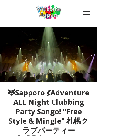
🦌Sapporo 💃Adventure
ALL Night Clubbing
Party Sango! "Free
Style & Mingle" 札幌ク
ラブパーティー