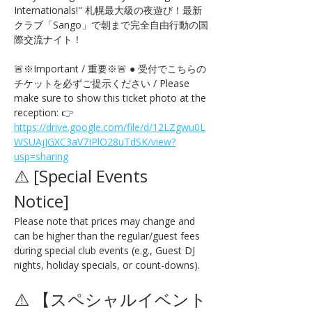
Internationals!" 札幌最大級の夜遊び！最新
クラブ「Sango」で朝まで完全自由行動の国
際交流ナイト！
🚨※Important / 重要※🚨 ● 受付でこちらの
チケットを必ずご提示ください / Please 
make sure to show this ticket photo at the 
reception: 👉 
https://drive.google.com/file/d/12LZgwu0L
WSUAjJGXC3aV7IPlO28uTdSK/view?
usp=sharing
⚠️ [Special Events 
Notice] 
Please note that prices may change and 
can be higher than the regular/guest fees 
during special club events (e.g., Guest DJ 
nights, holiday specials, or count-downs).
⚠️ 【スペシャルイベント