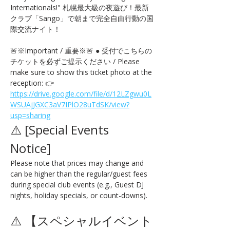
Internationals!" 札幌最大級の夜遊び！最新
クラブ「Sango」で朝まで完全自由行動の国
際交流ナイト！
🚨※Important / 重要※🚨 ● 受付でこちらの
チケットを必ずご提示ください / Please 
make sure to show this ticket photo at the 
reception: 👉 
https://drive.google.com/file/d/12LZgwu0L
WSUAjJGXC3aV7IPlO28uTdSK/view?
usp=sharing
⚠️ [Special Events 
Notice] 
Please note that prices may change and 
can be higher than the regular/guest fees 
during special club events (e.g., Guest DJ 
nights, holiday specials, or count-downs).
⚠️ 【スペシャルイベント