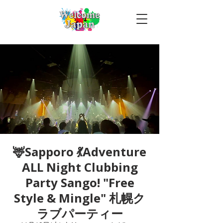
🦌Sapporo 💃Adventure
ALL Night Clubbing
Party Sango! "Free
Style & Mingle" 札幌ク
ラブパーティー