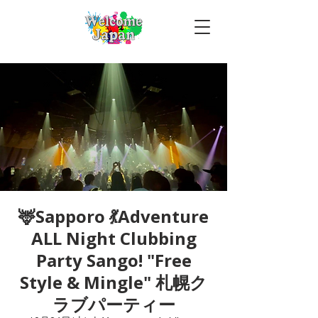
🦌Sapporo 💃Adventure
ALL Night Clubbing
Party Sango! "Free
Style & Mingle" 札幌ク
ラブパーティー