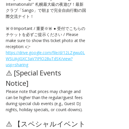
Internationals!" 札幌最大級の夜遊び！最新
クラブ「Sango」で朝まで完全自由行動の国
際交流ナイト！
🚨※Important / 重要※🚨 ● 受付でこちらの
チケットを必ずご提示ください / Please 
make sure to show this ticket photo at the 
reception: 👉 
https://drive.google.com/file/d/12LZgwu0L
WSUAjJGXC3aV7IPlO28uTdSK/view?
usp=sharing
⚠️ [Special Events 
Notice] 
Please note that prices may change and 
can be higher than the regular/guest fees 
during special club events (e.g., Guest DJ 
nights, holiday specials, or count-downs).
⚠️ 【スペシャルイベント