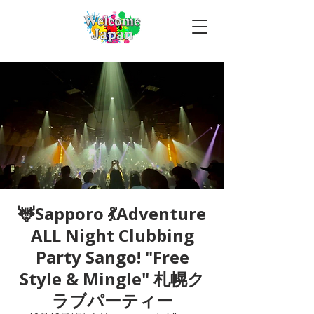
🦌Sapporo 💃Adventure
ALL Night Clubbing
Party Sango! "Free
Style & Mingle" 札幌ク
ラブパーティー