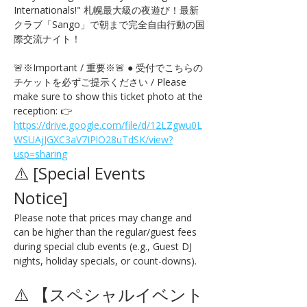
Internationals!" 札幌最大級の夜遊び！最新
クラブ「Sango」で朝まで完全自由行動の国
際交流ナイト！
🚨※Important / 重要※🚨 ● 受付でこちらの
チケットを必ずご提示ください / Please 
make sure to show this ticket photo at the 
reception: 👉 
https://drive.google.com/file/d/12LZgwu0L
WSUAjJGXC3aV7IPlO28uTdSK/view?
usp=sharing
⚠️ [Special Events 
Notice] 
Please note that prices may change and 
can be higher than the regular/guest fees 
during special club events (e.g., Guest DJ 
nights, holiday specials, or count-downs).
⚠️ 【スペシャルイベント