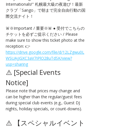
Internationals!" 札幌最大級の夜遊び！最新
クラブ「Sango」で朝まで完全自由行動の国
際交流ナイト！
🚨※Important / 重要※🚨 ● 受付でこちらの
チケットを必ずご提示ください / Please 
make sure to show this ticket photo at the 
reception: 👉 
https://drive.google.com/file/d/12LZgwu0L
WSUAjJGXC3aV7IPlO28uTdSK/view?
usp=sharing
⚠️ [Special Events 
Notice] 
Please note that prices may change and 
can be higher than the regular/guest fees 
during special club events (e.g., Guest DJ 
nights, holiday specials, or count-downs).
⚠️ 【スペシャルイベント