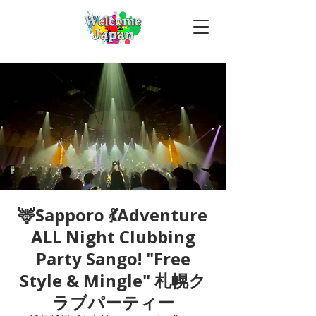
🦌Sapporo 💃Adventure
ALL Night Clubbing
Party Sango! "Free
Style & Mingle" 札幌ク
ラブパーティー