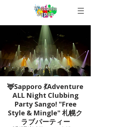
🦌Sapporo 💃Adventure
ALL Night Clubbing
Party Sango! "Free
Style & Mingle" 札幌ク
ラブパーティー