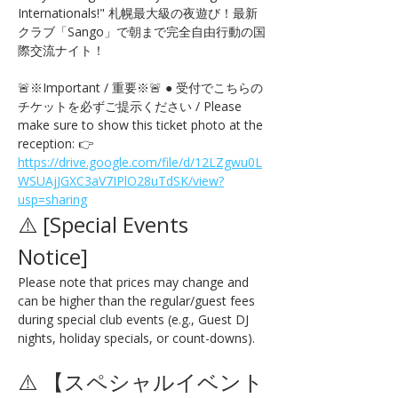
Internationals!" 札幌最大級の夜遊び！最新
クラブ「Sango」で朝まで完全自由行動の国
際交流ナイト！
🚨※Important / 重要※🚨 ● 受付でこちらの
チケットを必ずご提示ください / Please 
make sure to show this ticket photo at the 
reception: 👉 
https://drive.google.com/file/d/12LZgwu0L
WSUAjJGXC3aV7IPlO28uTdSK/view?
usp=sharing
⚠️ [Special Events 
Notice] 
Please note that prices may change and 
can be higher than the regular/guest fees 
during special club events (e.g., Guest DJ 
nights, holiday specials, or count-downs).
⚠️ 【スペシャルイベント