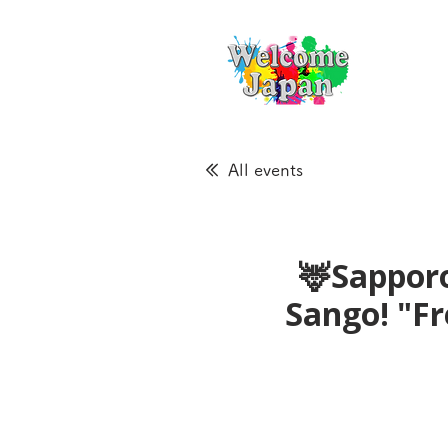
All events
🦌Sapporo
Sango! "