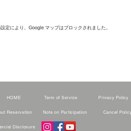
 の設定により、Google マップはブロックされました。
HOME
Term of Service
Privacy Policy
ut Reservation
Note on Participation
Cancel Polic
cial Disclosure