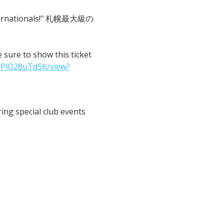
 Internationals!" 札幌最大級の
o show this ticket 
IPlO28uTdSK/view?
ng special club events 