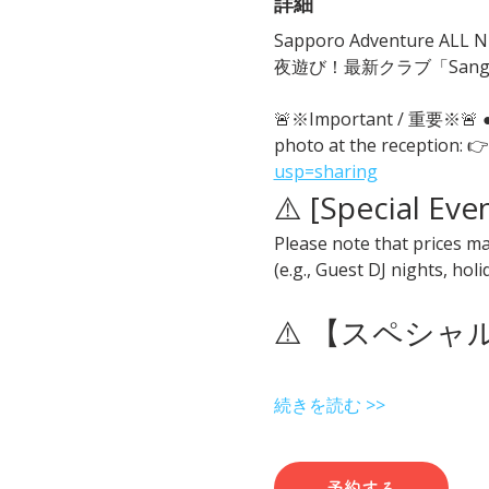
詳細
Sapporo Adventure ALL Ni
夜遊び！最新クラブ「San
🚨※Important / 重要※
photo at the reception: 👉
usp=sharing
⚠️ [Special Eve
Please note that prices ma
(e.g., Guest DJ nights, hol
⚠️ 【スペシ
続きを読む >>
予約する