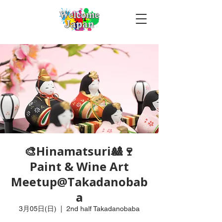
🎨Hinamatsuri🎎🍷
Paint & Wine Art
Meetup@Takadanobab
a
3月05日(日)
  |  
2nd half Takadanobaba