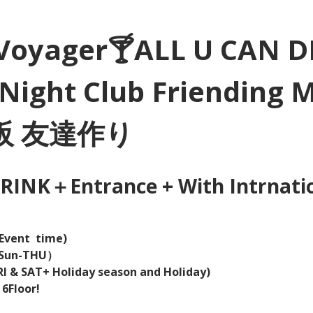
Voyager🍸ALL U CAN D
Night Club Friending 
大阪 友達作り
INK＋Entrance + With Intrnation
Event  time) 
（Sun-THU）
I & SAT+ Holiday season and Holiday)  
 6Floor!