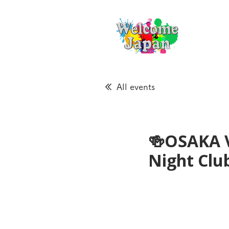
All events
🍻OSAKA 
Night Cl