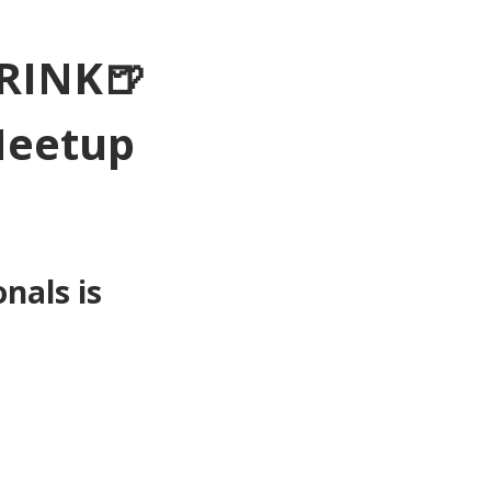
RINK🍺
Meetup 
als is 