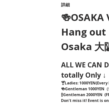
詳細
🍻OSAKA 
Hang out 
Osaka 
ALL WE CAN DR
totally Only ↓
🍸Ladies: 1000YEN(Every 
🍻Gentleman 1000YEN
🍾Gentleman 2000YEN  (FR
Don't miss it! Event is on