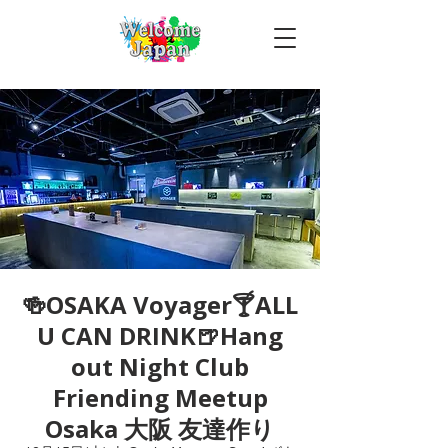
🍻OSAKA Voyager🍸ALL
U CAN DRINK🍺Hang
out Night Club
Friending Meetup
Osaka 大阪 友達作り