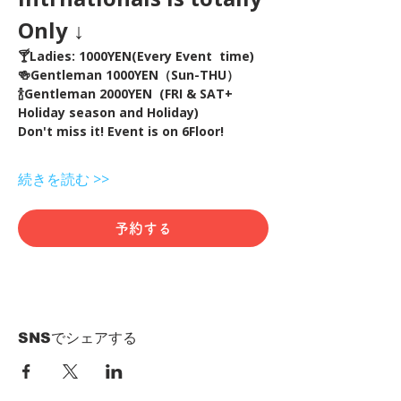
Only ↓
🍸Ladies: 1000YEN(Every Event  time) 
🍻Gentleman 1000YEN（Sun-THU）
🍾Gentleman 2000YEN  (FRI & SAT+ 
Holiday season and Holiday)  
Don't miss it! Event is on 6Floor!
続きを読む >>
予約する
SNSでシェアする