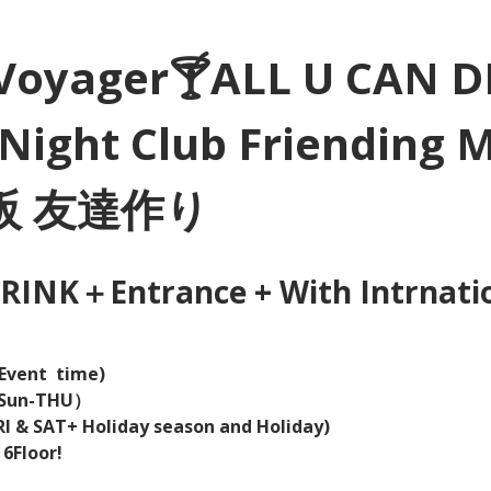
Voyager🍸ALL U CAN D
Night Club Friending 
大阪 友達作り
INK＋Entrance + With Intrnation
Event  time) 
（Sun-THU）
I & SAT+ Holiday season and Holiday)  
 6Floor!