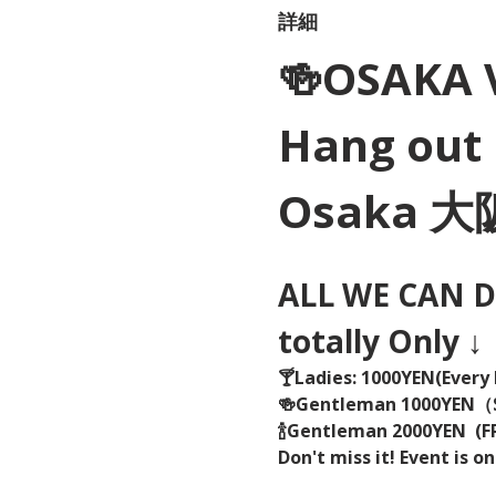
詳細
🍻OSAKA 
Hang out 
Osaka 
ALL WE CAN DR
totally Only ↓
🍸Ladies: 1000YEN(Every 
🍻Gentleman 1000YEN
🍾Gentleman 2000YEN  (FR
Don't miss it! Event is on