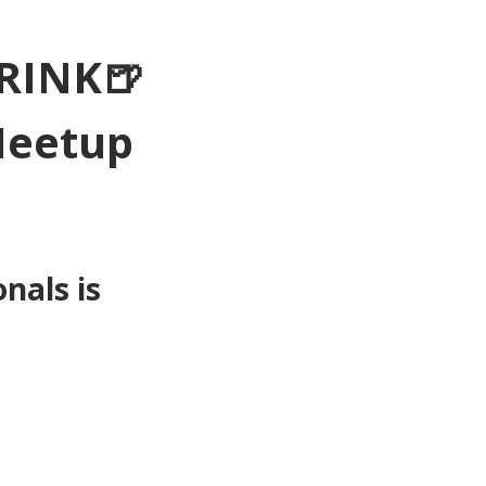
RINK🍺
Meetup 
als is 