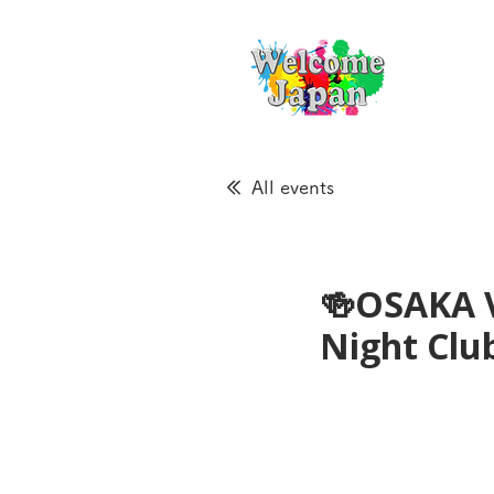
All events
🍻OSAKA 
Night Cl