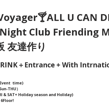
Voyager🍸ALL U CAN D
Night Club Friending 
大阪 友達作り
INK＋Entrance + With Intrnation
Event  time) 
（Sun-THU）
I & SAT+ Holiday season and Holiday)  
 6Floor!