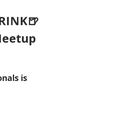
RINK🍺
Meetup 
als is 