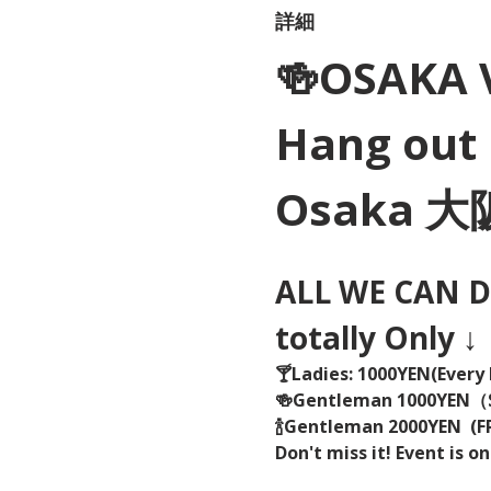
詳細
🍻OSAKA 
Hang out 
Osaka 
ALL WE CAN DR
totally Only ↓
🍸Ladies: 1000YEN(Every 
🍻Gentleman 1000YEN
🍾Gentleman 2000YEN  (FR
Don't miss it! Event is on