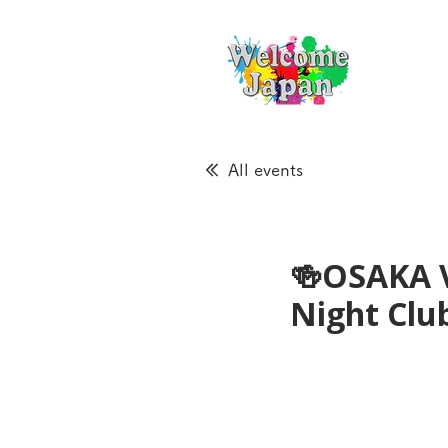
All events
🍻OSAKA 
Night Cl