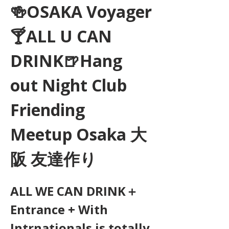
🍻OSAKA Voyager
🍸ALL U CAN 
DRINK🍺Hang 
out Night Club 
Friending 
Meetup Osaka 大
阪 友達作り
ALL WE CAN DRINK＋
Entrance + With 
Intrnationals is totally 