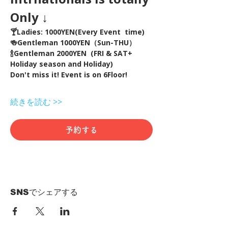
Only ↓
🍸Ladies: 1000YEN(Every Event  time) 
🍻Gentleman 1000YEN（Sun-THU）
🍾Gentleman 2000YEN  (FRI & SAT+ 
Holiday season and Holiday)  
Don't miss it! Event is on 6Floor!
続きを読む >>
予約する
SNSでシェアする