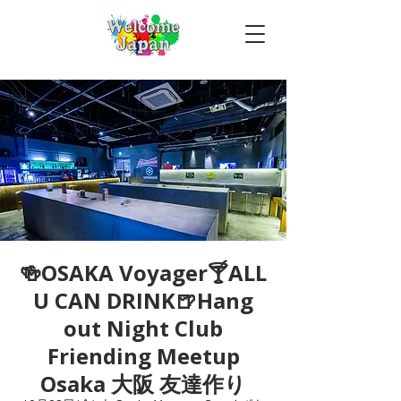
🍻OSAKA Voyager🍸ALL
U CAN DRINK🍺Hang
out Night Club
Friending Meetup
Osaka 大阪 友達作り