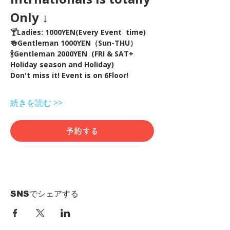
Only ↓
🍸Ladies: 1000YEN(Every Event  time) 
🍻Gentleman 1000YEN（Sun-THU）
🍾Gentleman 2000YEN  (FRI & SAT+ 
Holiday season and Holiday)  
Don't miss it! Event is on 6Floor!
続きを読む >>
予約する
SNSでシェアする