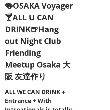
🍻OSAKA Voyager
🍸ALL U CAN 
DRINK🍺Hang 
out Night Club 
Friending 
Meetup Osaka 大
阪 友達作り
ALL WE CAN DRINK＋
Entrance + With 
Intrnationals is totally 