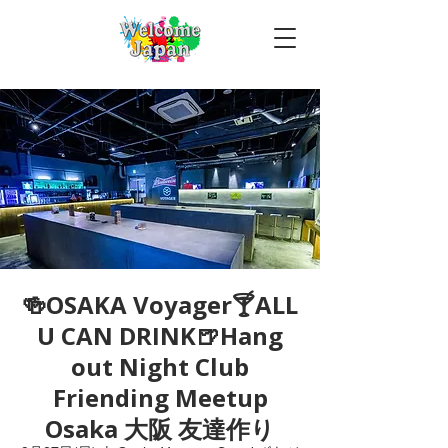
🍻OSAKA Voyager🍸ALL
U CAN DRINK🍺Hang
out Night Club
Friending Meetup
Osaka 大阪 友達作り