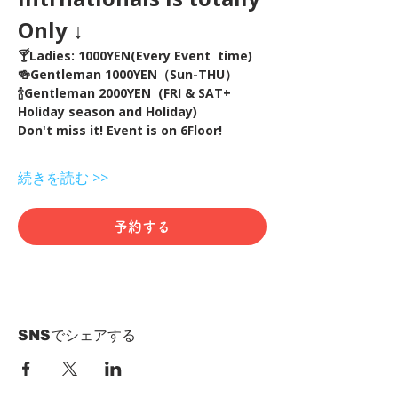
Only ↓
🍸Ladies: 1000YEN(Every Event  time) 
🍻Gentleman 1000YEN（Sun-THU）
🍾Gentleman 2000YEN  (FRI & SAT+ 
Holiday season and Holiday)  
Don't miss it! Event is on 6Floor!
続きを読む >>
予約する
SNSでシェアする