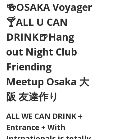
🍻OSAKA Voyager
🍸ALL U CAN 
DRINK🍺Hang 
out Night Club 
Friending 
Meetup Osaka 大
阪 友達作り
ALL WE CAN DRINK＋
Entrance + With 
Intrnationals is totally 