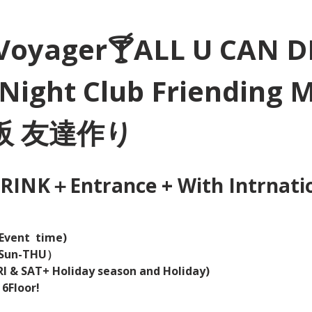
Voyager🍸ALL U CAN D
Night Club Friending 
大阪 友達作り
INK＋Entrance + With Intrnation
Event  time) 
（Sun-THU）
I & SAT+ Holiday season and Holiday)  
 6Floor!