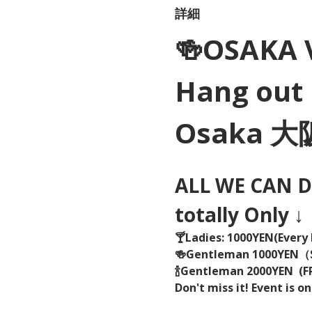
詳細
🍻OSAKA 
Hang out 
Osaka 
ALL WE CAN DR
totally Only ↓
🍸Ladies: 1000YEN(Every 
🍻Gentleman 1000YEN
🍾Gentleman 2000YEN  (FR
Don't miss it! Event is on