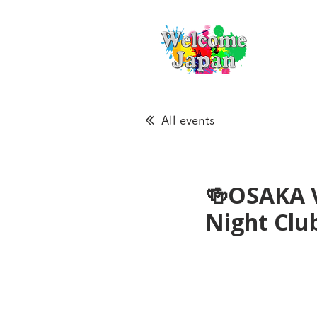
All events
🍻OSAKA 
Night Cl