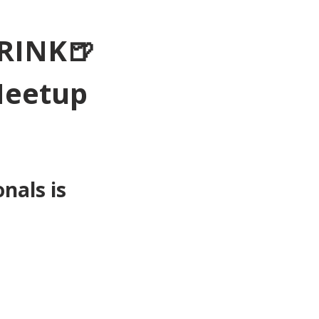
RINK🍺
Meetup 
als is 