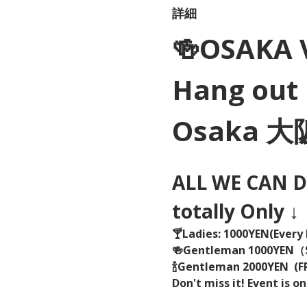
詳細
🍻OSAKA 
Hang out 
Osaka 
ALL WE CAN DR
totally Only ↓
🍸Ladies: 1000YEN(Every 
🍻Gentleman 1000YEN
🍾Gentleman 2000YEN  (FR
Don't miss it! Event is on