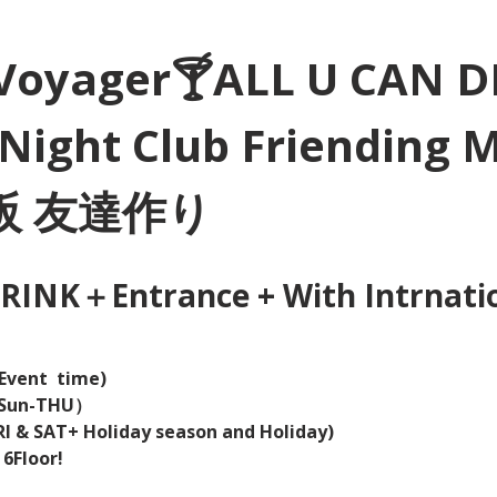
Voyager🍸ALL U CAN D
Night Club Friending 
大阪 友達作り
INK＋Entrance + With Intrnation
Event  time) 
（Sun-THU）
I & SAT+ Holiday season and Holiday)  
 6Floor!