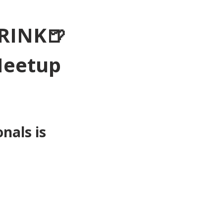
RINK🍺
Meetup 
als is 