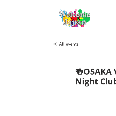
All events
🍻OSAKA 
Night Cl