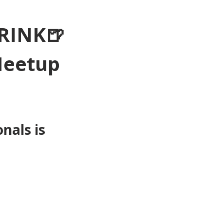
RINK🍺
Meetup 
als is 