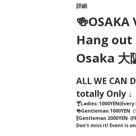
詳細
🍻OSAKA 
Hang out 
Osaka 
ALL WE CAN DR
totally Only ↓
🍸Ladies: 1000YEN(Every 
🍻Gentleman 1000YEN
🍾Gentleman 2000YEN  (FR
Don't miss it! Event is on