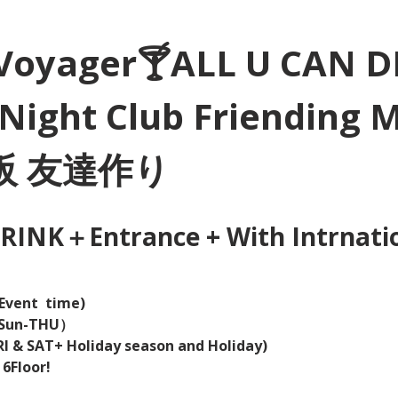
Voyager🍸ALL U CAN D
Night Club Friending 
大阪 友達作り
INK＋Entrance + With Intrnation
Event  time) 
（Sun-THU）
I & SAT+ Holiday season and Holiday)  
 6Floor!