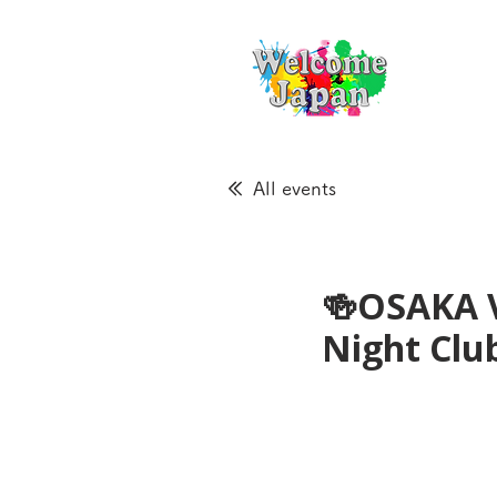
All events
🍻OSAKA 
Night Cl