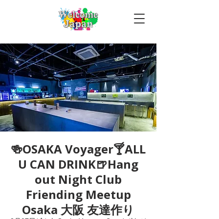
🍻OSAKA Voyager🍸ALL
U CAN DRINK🍺Hang
out Night Club
Friending Meetup
Osaka 大阪 友達作り