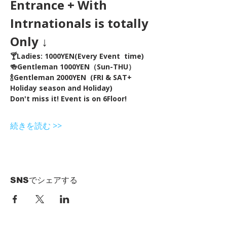
Entrance + With 
Intrnationals is totally 
Only ↓
🍸Ladies: 1000YEN(Every Event  time) 
🍻Gentleman 1000YEN（Sun-THU）
🍾Gentleman 2000YEN  (FRI & SAT+ 
Holiday season and Holiday)  
Don't miss it! Event is on 6Floor!
続きを読む >>
SNSでシェアする