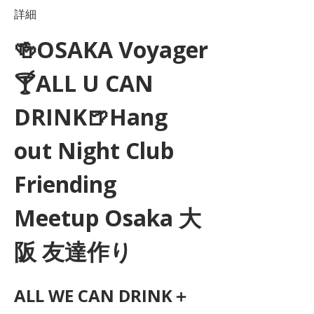
詳細
🍻OSAKA Voyager
🍸ALL U CAN 
DRINK🍺Hang 
out Night Club 
Friending 
Meetup Osaka 大
阪 友達作り
ALL WE CAN DRINK＋