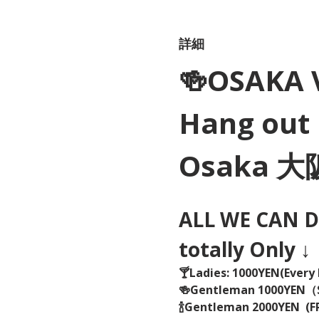
詳細
🍻OSAKA 
Hang out 
Osaka 
ALL WE CAN DR
totally Only ↓
🍸Ladies: 1000YEN(Every 
🍻Gentleman 1000YEN
🍾Gentleman 2000YEN  (FR