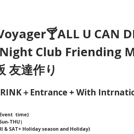
Voyager🍸ALL U CAN D
Night Club Friending 
大阪 友達作り
INK＋Entrance + With Intrnation
Event  time) 
（Sun-THU）
I & SAT+ Holiday season and Holiday)  