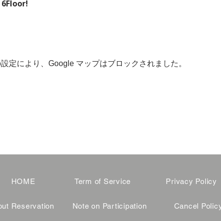
 6Floor!
 の設定により、Google マップはブロックされました。
HOME
Term of Service
Privacy Policy
ut Reservation
Note on Participation
Cancel Polic