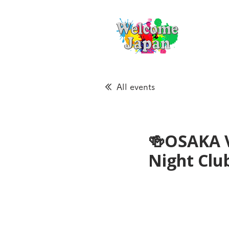
All events
🍻OSAKA 
Night Cl