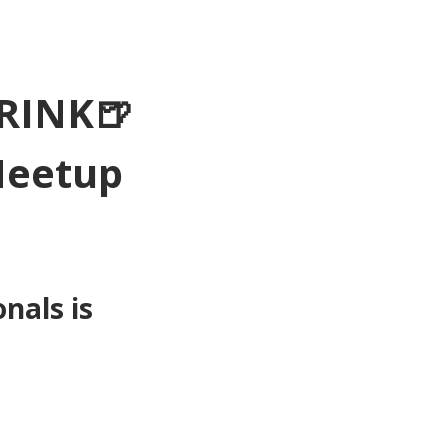
RINK🍺
Meetup 
als is 