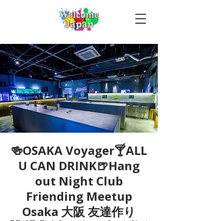
🍻OSAKA Voyager🍸ALL
U CAN DRINK🍺Hang
out Night Club
Friending Meetup
Osaka 大阪 友達作り