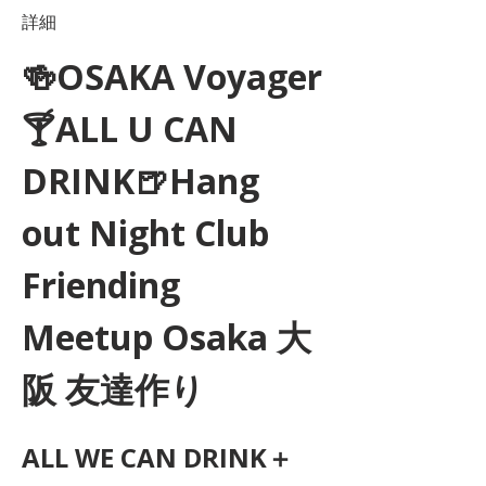
詳細
🍻OSAKA Voyager
🍸ALL U CAN 
DRINK🍺Hang 
out Night Club 
Friending 
Meetup Osaka 大
阪 友達作り
ALL WE CAN DRINK＋