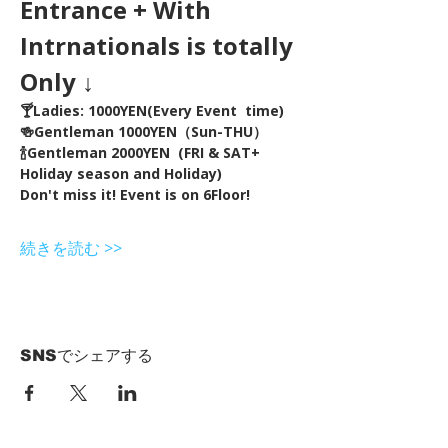
Entrance + With 
Intrnationals is totally 
Only ↓
🍸Ladies: 1000YEN(Every Event  time) 
🍻Gentleman 1000YEN（Sun-THU）
🍾Gentleman 2000YEN  (FRI & SAT+ 
Holiday season and Holiday)  
Don't miss it! Event is on 6Floor!
続きを読む >>
SNSでシェアする