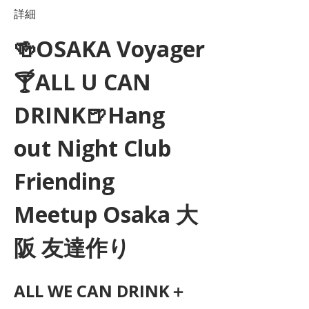
詳細
🍻OSAKA Voyager
🍸ALL U CAN 
DRINK🍺Hang 
out Night Club 
Friending 
Meetup Osaka 大
阪 友達作り
ALL WE CAN DRINK＋