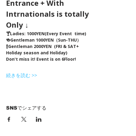
Entrance + With 
Intrnationals is totally 
Only ↓
🍸Ladies: 1000YEN(Every Event  time) 
🍻Gentleman 1000YEN（Sun-THU）
🍾Gentleman 2000YEN  (FRI & SAT+ 
Holiday season and Holiday)  
Don't miss it! Event is on 6Floor!
続きを読む >>
SNSでシェアする