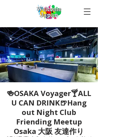
🍻OSAKA Voyager🍸ALL
U CAN DRINK🍺Hang
out Night Club
Friending Meetup
Osaka 大阪 友達作り