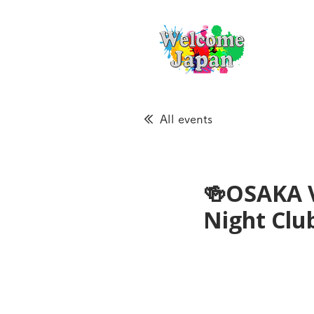
All events
🍻OSAKA 
Night Cl