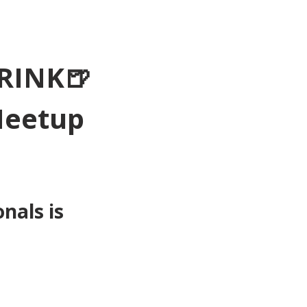
RINK🍺
Meetup 
als is 