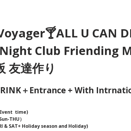
Voyager🍸ALL U CAN D
Night Club Friending 
大阪 友達作り
INK＋Entrance + With Intrnation
Event  time) 
（Sun-THU）
I & SAT+ Holiday season and Holiday)  