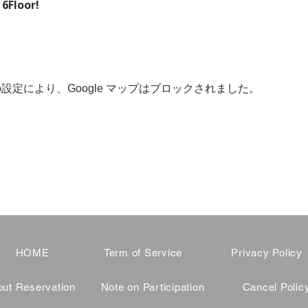
 6Floor!
 の設定により、Google マップはブロックされました。
HOME
Term of Service
Privacy Policy
ut Reservation
Note on Participation
Cancel Polic