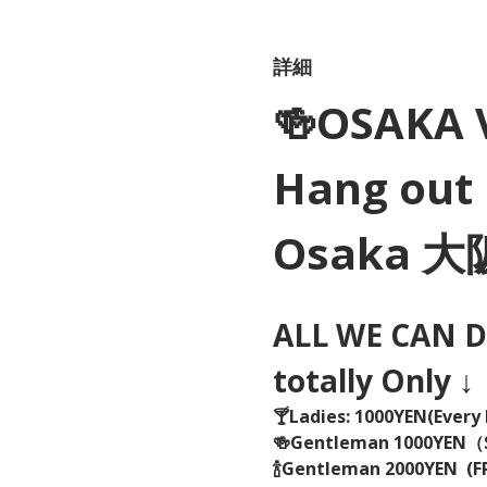
詳細
🍻OSAKA 
Hang out 
Osaka 
ALL WE CAN DR
totally Only ↓
🍸Ladies: 1000YEN(Every 
🍻Gentleman 1000YEN
🍾Gentleman 2000YEN  (FR