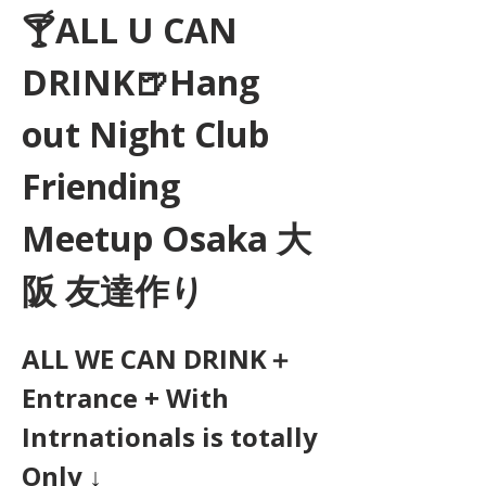
🍸ALL U CAN 
DRINK🍺Hang 
out Night Club 
Friending 
Meetup Osaka 大
阪 友達作り
ALL WE CAN DRINK＋
Entrance + With 
Intrnationals is totally 
Only ↓