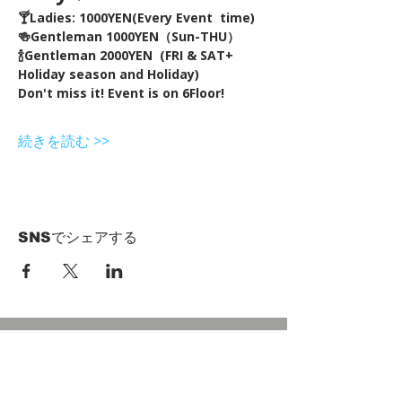
🍸Ladies: 1000YEN(Every Event  time) 
🍻Gentleman 1000YEN（Sun-THU）
🍾Gentleman 2000YEN  (FRI & SAT+ 
Holiday season and Holiday)  
Don't miss it! Event is on 6Floor!
続きを読む >>
SNSでシェアする
HOME
Term of Service