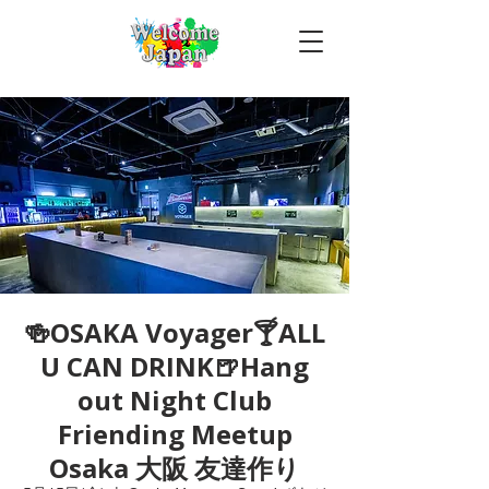
🍻OSAKA Voyager🍸ALL
U CAN DRINK🍺Hang
out Night Club
Friending Meetup
Osaka 大阪 友達作り