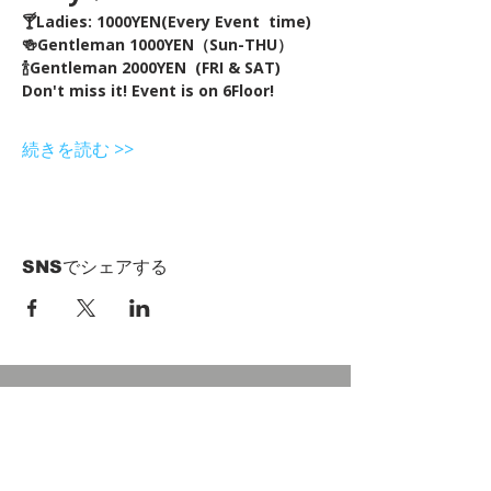
🍸Ladies: 1000YEN(Every Event  time) 
🍻Gentleman 1000YEN（Sun-THU）
🍾Gentleman 2000YEN  (FRI & SAT)  
Don't miss it! Event is on 6Floor!
続きを読む >>
SNSでシェアする
HOME
Term of Service