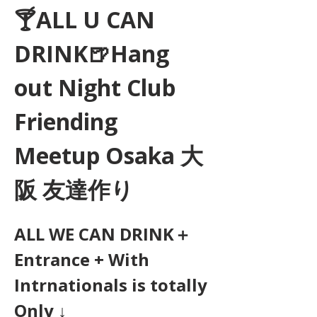
🍸ALL U CAN 
DRINK🍺Hang 
out Night Club 
Friending 
Meetup Osaka 大
阪 友達作り
ALL WE CAN DRINK＋
Entrance + With 
Intrnationals is totally 
Only ↓