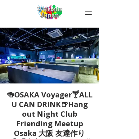
🍻OSAKA Voyager🍸ALL
U CAN DRINK🍺Hang
out Night Club
Friending Meetup
Osaka 大阪 友達作り