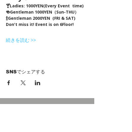
🍸Ladies: 1000YEN(Every Event  time) 
🍻Gentleman 1000YEN（Sun-THU）
🍾Gentleman 2000YEN  (FRI & SAT)  
Don't miss it! Event is on 6Floor!
続きを読む >>
SNSでシェアする
HOME
Term of Service