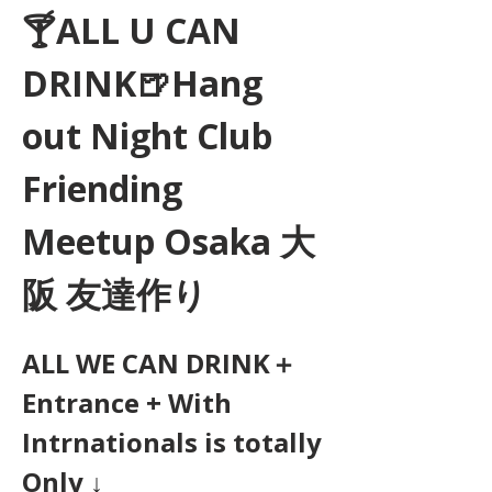
🍸ALL U CAN 
DRINK🍺Hang 
out Night Club 
Friending 
Meetup Osaka 大
阪 友達作り
ALL WE CAN DRINK＋
Entrance + With 
Intrnationals is totally 
Only ↓