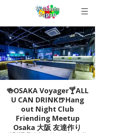
🍻OSAKA Voyager🍸ALL
U CAN DRINK🍺Hang
out Night Club
Friending Meetup
Osaka 大阪 友達作り