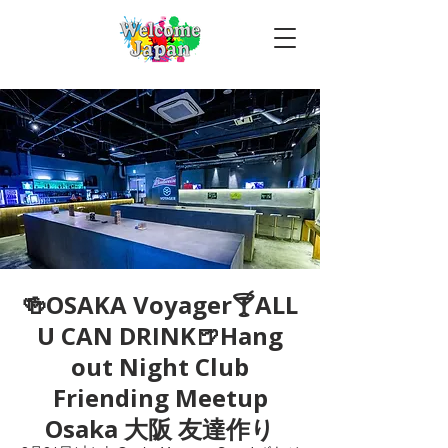
🍻OSAKA Voyager🍸ALL
U CAN DRINK🍺Hang
out Night Club
Friending Meetup
Osaka 大阪 友達作り