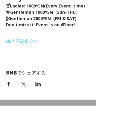
🍸Ladies: 1000YEN(Every Event  time) 
🍻Gentleman 1000YEN（Sun-THU）
🍾Gentleman 2000YEN  (FRI & SAT)  
Don't miss it! Event is on 6Floor!
続きを読む >>
SNSでシェアする
HOME
Term of Service