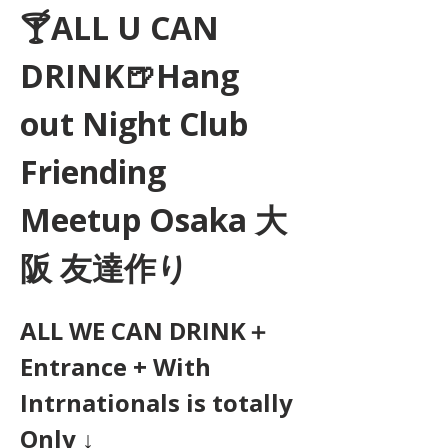
🍸ALL U CAN 
DRINK🍺Hang 
out Night Club 
Friending 
Meetup Osaka 大
阪 友達作り
ALL WE CAN DRINK＋
Entrance + With 
Intrnationals is totally 
Only ↓