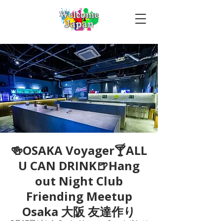
🍻OSAKA Voyager🍸ALL
U CAN DRINK🍺Hang
out Night Club
Friending Meetup
Osaka 大阪 友達作り