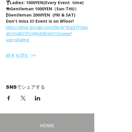
🍸Ladies: 1000YEN(Every Event  time) 
🍻Gentleman 1000YEN（Sun-THU）
🍾Gentleman 2000YEN  (FRI & SAT)  
Don't miss it! Event is on 6Floor!
https://drive.google.com/file/d/1lhgGYFSAq
g01mq821lFcHWytdEn0VI1G/view?
usp=sharing
続きを読む >>
SNSでシェアする
HOME