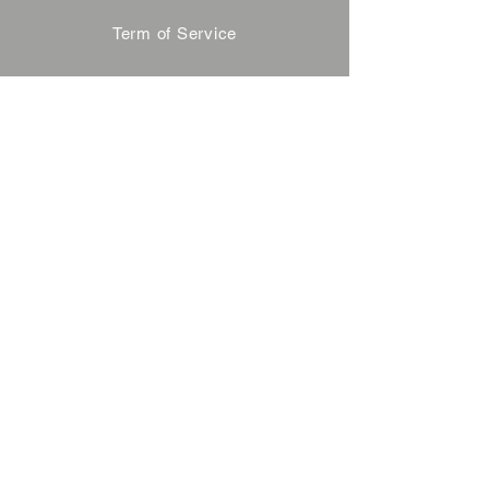
Term of Service
Privacy Policy
About Reservation
Note on Participation
Cancel Policy
Commercial Disclosure
FAQ
Contact