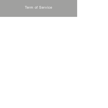
Term of Service
Privacy Policy
About Reservation
Note on Participation
Cancel Policy
Commercial Disclosure
FAQ
Contact