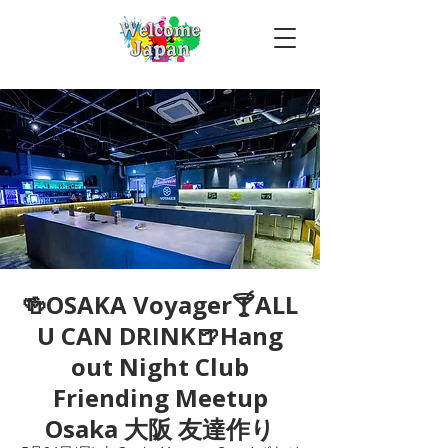
🍻OSAKA Voyager🍸ALL
U CAN DRINK🍺Hang
out Night Club
Friending Meetup
Osaka 大阪 友達作り