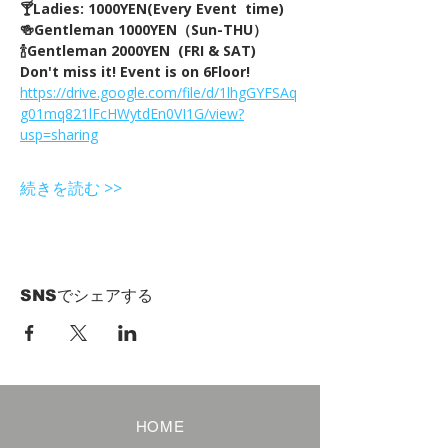
🍸Ladies: 1000YEN(Every Event  time) 
🍻Gentleman 1000YEN（Sun-THU）
🍾Gentleman 2000YEN  (FRI & SAT)  
Don't miss it! Event is on 6Floor!
https://drive.google.com/file/d/1lhgGYFSAq
g01mq821lFcHWytdEn0VI1G/view?
usp=sharing
続きを読む >>
SNSでシェアする
HOME