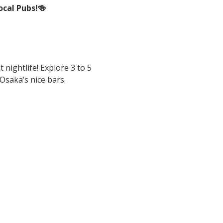
ocal Pubs!🍻
 nightlife! Explore 3 to 5 
 Osaka’s nice bars.