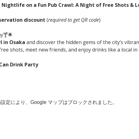
Nightlife on a Fun Pub Crawl: A Night of Free Shots & L
servation discount
 (
required to get QR code
)
ay🍸🌟
l in Osaka
 and discover the hidden gems of the city’s vibrant
free shots, meet new friends, and enjoy drinks like a local in
 Can Drink Party
 の設定により、Google マップはブロックされました。