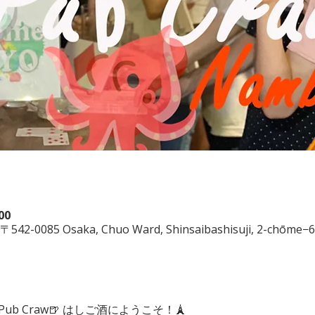
00
, 〒542-0085 Osaka, Chuo Ward, Shinsaibashisuji, 2-chōme
aka Pub Craw🍺 はしご酒にようこそ！🗼