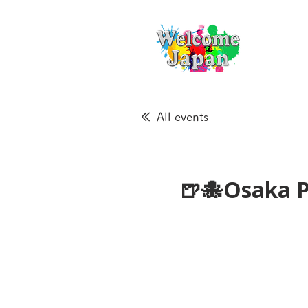
All events
🍺🐙Osaka P