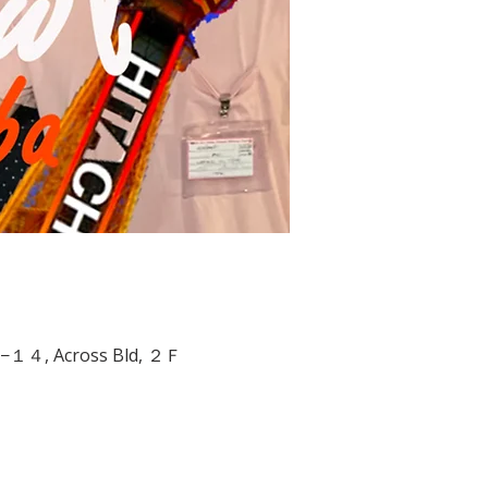
−6−１４, Across Bld, ２Ｆ