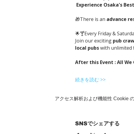
Experience Osaka's Best 
🎁There is an 
advance re
🌟🍸Every Friday & Saturd
Join our exciting 
pub craw
local pubs
 with unlimited 
After this Event : All We
続きを読む >>
アクセス解析および機能性 Cookie
SNSでシェアする