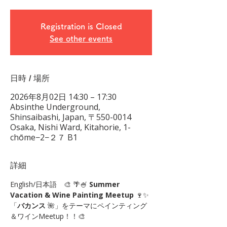
Registration is Closed
See other events
日時 / 場所
2026年8月02日 14:30 – 17:30
Absinthe Underground,
Shinsaibashi, Japan, 〒550-0014
Osaka, Nishi Ward, Kitahorie, 1-
chōme−2−２７ B1
詳細
English/日本語　🎨 🌴🍧 
Summer 
Vacation
& Wine Painting Meetup
 🍷✨
「
バカンス
 🌺」をテーマにペインティング
＆ワインMeetup！！🎨