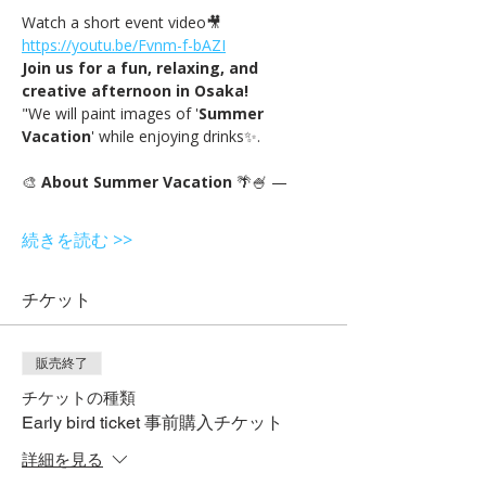
Watch a short event video🎥 
https://youtu.be/Fvnm-f-bAZI
Join us for a fun, relaxing, and 
creative afternoon in Osaka!
"We will paint images of '
Summer 
Vacation
' while enjoying drinks✨.
🎨 
About Summer Vacation
 🌴🍧 —
続きを読む >>
チケット
販売終了
チケットの種類
Early bird ticket 事前購入チケット
詳細を見る