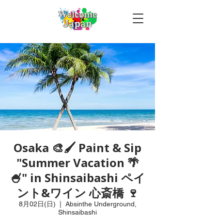
Osaka 🎨🖌 Paint & Sip
"Summer Vacation 🌴
🍧" in Shinsaibashi ペイ
ント&ワイン 心斎橋 🍷
8月02日(日)
  |  
Absinthe Underground,
Shinsaibashi