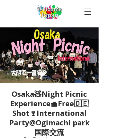
Osaka🧸Night Picnic
Experience🧺Free🇩🇪
Shot🍷International
Party@Ogimachi park
国際交流