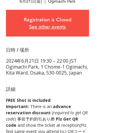
6月21日(金)
  |  
Ogimachi Park
Registration is Closed
See other events
日時 / 場所
2024年6月21日 19:30 – 22:00 JST
Ogimachi Park, 1 Chome-1 Ogimachi,
Kita Ward, Osaka, 530-0025, Japan
詳細
FREE Shot is included
Important:
 There is an 
advance 
reservation discount
 (
required to get QR 
code
) 事前予約割引あり🎁 
Plz Get QR 
code
 and show the ticket at reception(Plz 
find same event you attend to.) QRコード