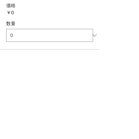
価格
￥0
数量
合計
￥0
確定
SNSでシェアする