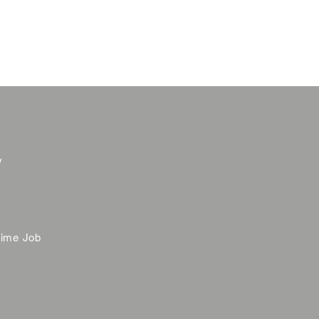
y
time Job