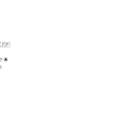
🇯🇵
🌟
！