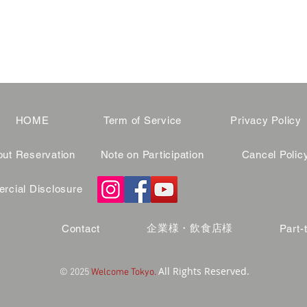
HOME
Term of Service
Privacy Policy
ut Reservation
Note on Participation
Cancel Polic
cial Disclosure
企業様・飲食店様
Contact
Part-
All Rights Reserved.
© 2025
Welcome Tokyo.