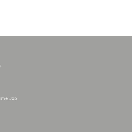
y
time Job