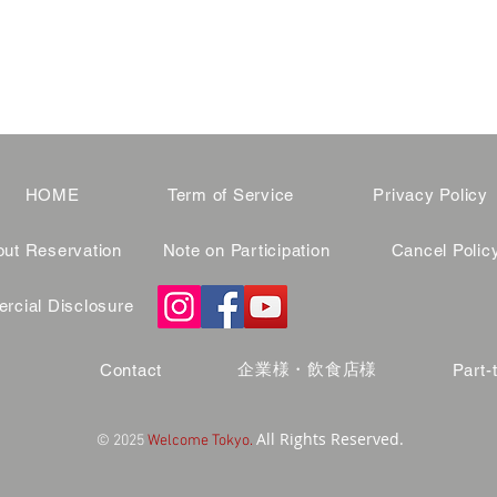
HOME
Term of Service
Privacy Policy
ut Reservation
Note on Participation
Cancel Polic
cial Disclosure
企業様・飲食店様
Contact
Part-
All Rights Reserved.
© 2025
Welcome Tokyo.