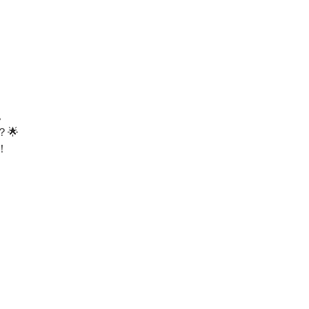
。
🌟
！