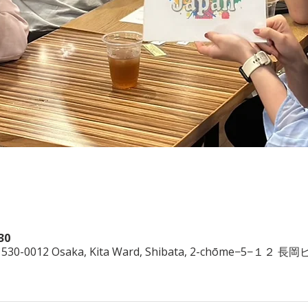
30
〒530-0012 Osaka, Kita Ward, Shibata, 2-chōme−5−１２ 長岡