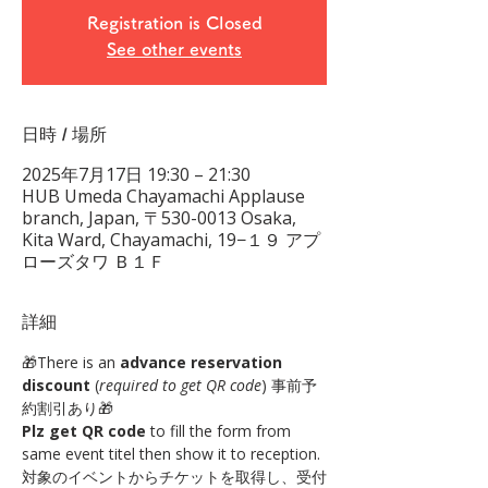
Registration is Closed
See other events
日時 / 場所
2025年7月17日 19:30 – 21:30
HUB Umeda Chayamachi Applause
branch, Japan, 〒530-0013 Osaka,
Kita Ward, Chayamachi, 19−１９ アプ
ローズタワ Ｂ１Ｆ
詳細
🎁There is an 
advance reservation 
discount
 (
required to get QR code
) 事前予
約割引あり🎁 
Plz get QR code
 to fill the form from 
same event titel then show it to reception. 
対象のイベントからチケットを取得し、受付