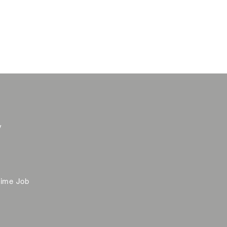
y
time Job