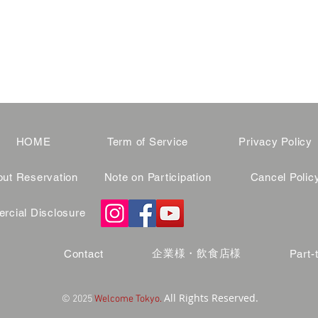
HOME
Term of Service
Privacy Policy
ut Reservation
Note on Participation
Cancel Polic
cial Disclosure
企業様・飲食店様
Contact
Part-
All Rights Reserved.
© 2025
Welcome Tokyo.