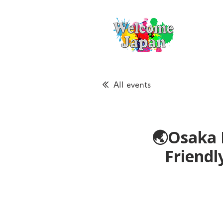
All events
🌏Osaka 
Frien