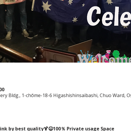
00
lery Bldg., 1-chōme-18-6 Higashishinsaibashi, Chuo Ward, O
rink by best quality🍹😆100％ Private usage Space