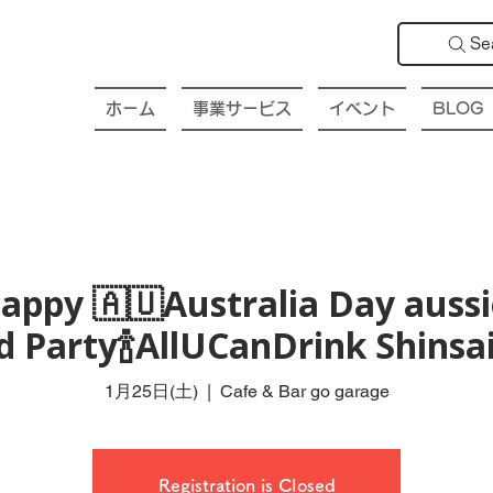
Se
ホーム
事業サービス
イベント
BLOG
ppy 🇦🇺Australia Day aussi
d Party🍾AllUCanDrink Shinsa
1月25日(土)
  |  
Cafe & Bar go garage
Registration is Closed