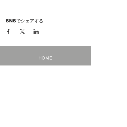
SNSでシェアする
HOME
Term of Service
Privacy Policy
About Reservation
Note on Participation