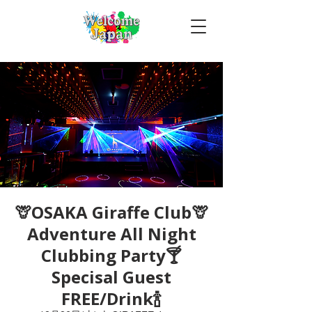
🦒OSAKA Giraffe Club🦒
Adventure All Night
Clubbing Party🍸
Specisal Guest
FREE/Drink🍾