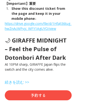
【Important】重要
Show this discount ticket from 
the page and keep it in your 
mobile phone↓
https://drive.google.com/file/d/1HfalJ36tug_
hwZnAcWPvjc_WFY1AgUYO/view
🌙 
GIRAFFE MIDNIGHT 
– Feel the Pulse of 
Dotonbori After Dark
At 10PM sharp, GIRAFFE Japan flips the 
switch and the city comes alive.
続きを読む >>
予約する