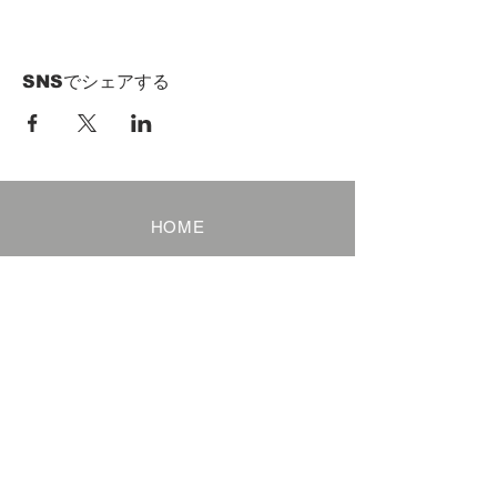
SNSでシェアする
HOME
Term of Service
Privacy Policy
About Reservation
Note on Participation