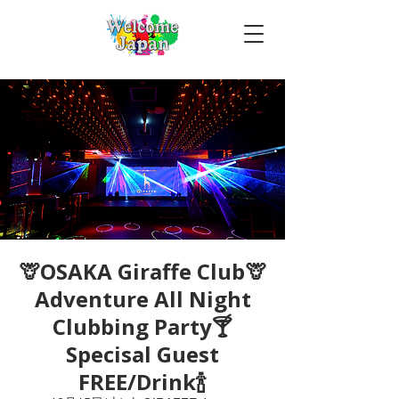
🦒OSAKA Giraffe Club🦒
Adventure All Night
Clubbing Party🍸
Specisal Guest
FREE/Drink🍾