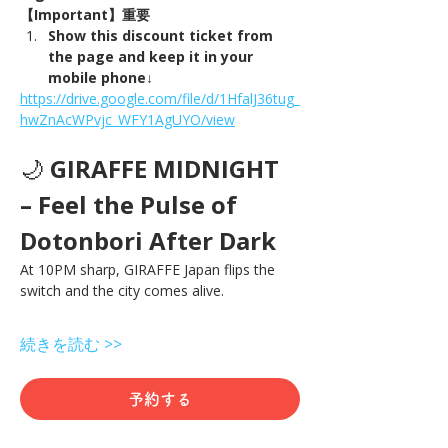
【Important】重要
Show this discount ticket from 
the page and keep it in your 
mobile phone↓
https://drive.google.com/file/d/1HfalJ36tug_
hwZnAcWPvjc_WFY1AgUYO/view
🌙 
GIRAFFE MIDNIGHT 
– Feel the Pulse of 
Dotonbori After Dark
At 10PM sharp, GIRAFFE Japan flips the 
switch and the city comes alive.
続きを読む >>
予約する