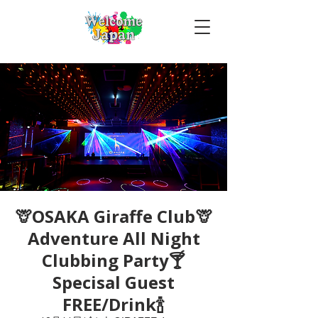
🦒OSAKA Giraffe Club🦒
Adventure All Night
Clubbing Party🍸
Specisal Guest
FREE/Drink🍾