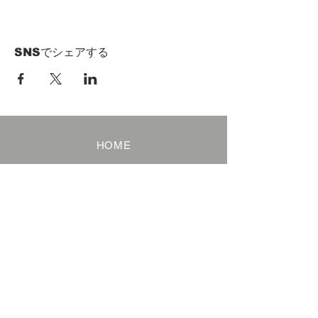
SNSでシェアする
HOME
Term of Service
Privacy Policy
About Reservation
Note on Participation