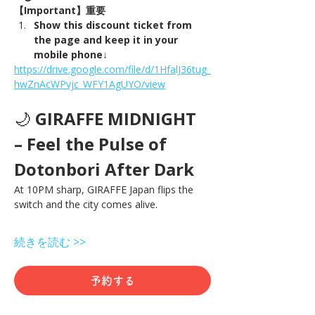
【Important】重要
Show this discount ticket from 
the page and keep it in your 
mobile phone↓
https://drive.google.com/file/d/1HfalJ36tug_
hwZnAcWPvjc_WFY1AgUYO/view
🌙 
GIRAFFE MIDNIGHT 
– Feel the Pulse of 
Dotonbori After Dark
At 10PM sharp, GIRAFFE Japan flips the 
switch and the city comes alive.
続きを読む >>
予約する