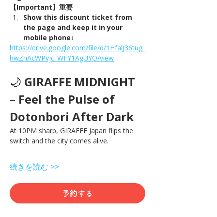
【Important】重要
Show this discount ticket from 
the page and keep it in your 
mobile phone↓
https://drive.google.com/file/d/1HfalJ36tug_
hwZnAcWPvjc_WFY1AgUYO/view
🌙 
GIRAFFE MIDNIGHT 
– Feel the Pulse of 
Dotonbori After Dark
At 10PM sharp, GIRAFFE Japan flips the 
switch and the city comes alive.
続きを読む >>
予約する