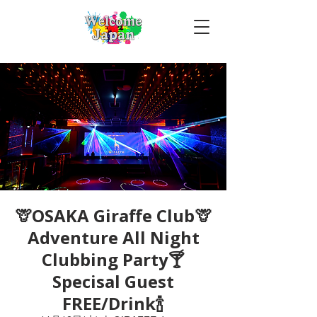
🦒OSAKA Giraffe Club🦒
Adventure All Night
Clubbing Party🍸
Specisal Guest
FREE/Drink🍾