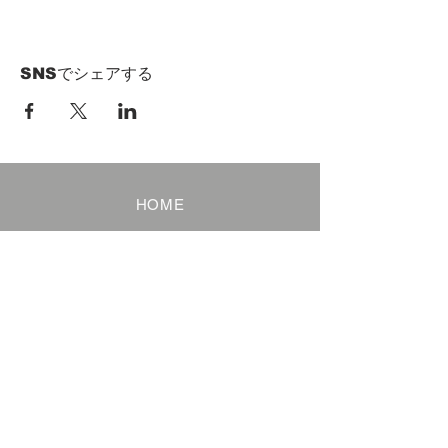
SNSでシェアする
HOME
Term of Service
Privacy Policy
About Reservation
Note on Participation